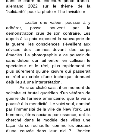
dans le cadre du concours photo franco-
allemand 2022 sur le thème de la
"solidarité" pour la photo
« The Invisible »
:
Exalter une valeur, pousser à y
adhérer, passe souvent par la
démonstration crue de son contraire. Les
appels à la paix exposent la sauvagerie de
la guerre, les consciences s’éveillent aux
sévices des famines devant des corps
émaciés. La photographie a ce pouvoir du
sans détour qui fait entrer en collision le
spectateur et le réel, plus rapidement et
plus sûrement qu’une œuvre qui passerait
ce réel au crible d’une technique donnant
déjà lieu à une interprétation.
Ainsi ce cliché saisit-il un moment du
solitaire et brutal quotidien d’un vétéran de
guerre de l’armée américaine, que la vie a
poussé à la mendicité. Le voici seul, dominé
par l’immensité de la ville de New York. Les
hommes, êtres sociaux par essence, ont-ils
cherché dans le modèle des villes une
façon de se réchauffer comme les oiseaux
d’une couvée dans leur nid ? L’Ancien