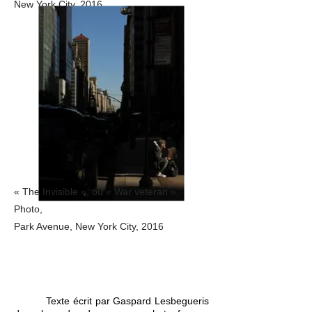
New York City, 2016
« The Invisible », ou « War veteran »,
Photo,
Park Avenue, New York City, 2016
*
Nominée dans le cadre du concours
franco-allemand
Solidarité
- 2022
Texte écrit par Gaspard Lesbegueris