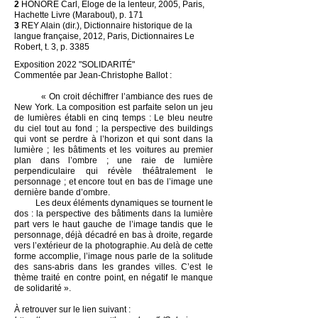
2
HONORÉ Carl, Éloge de la lenteur, 2005, Paris,
Hachette Livre (Marabout), p. 171
3
REY Alain (dir.), Dictionnaire historique de la
langue française, 2012, Paris, Dictionnaires Le
Robert, t. 3, p. 3385
Exposition 2022 "SOLIDARITÉ"
Commentée par Jean-Christophe Ballot​ :
«
On croit déchiffrer l’ambiance des rues de
New York. La composition est parfaite selon un jeu
de lumières établi en cinq temps : Le bleu neutre
du ciel tout au fond ; la perspective des buildings
qui vont se perdre à l’horizon et qui sont dans la
lumière ; les bâtiments et les voitures au premier
plan dans l’ombre ; une raie de lumière
perpendiculaire qui révèle théâtralement le
personnage ; et encore tout en bas de l’image une
dernière bande d’ombre.
Les deux éléments dynamiques se tournent le
dos : la perspective des bâtiments dans la lumière
part vers le haut gauche de l’image tandis que le
personnage, déjà décadré en bas à droite, regarde
vers l’extérieur de la photographie. Au delà de cette
forme accomplie, l’image nous parle de la solitude
des sans-abris dans les grandes villes. C’est le
thème traité en contre point, en négatif le manque
de solidarité
»
.
À retrouver sur le lien suivant :