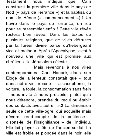
Testament nous indique que Caïn
construisit la première ville dans le pays de
Nod (« pays de l'errance ») et la baptisa du
nom de Hénoc (« commencement »).
Un
1
havre dans le pays de l’errance, un lieu
pour se rassembler enfin ! Cette ville rêvée
restera bien rêvé
e. Dans les textes de
plusieurs religions, que de villes détruites
par la fureur divine parce qu’hébergeant
vice et malheur. Après l’Apocalypse, c’est à
nouveau une ville qui est promise aux
chrétiens : la Jérusalem céleste.
Mais revenons à no
s villes
contemporaines. Carl Honoré, dans son
Éloge de la lenteur, constatait que « tout
dans notre vie urbaine – la cacophonie, la
voiture
, la foule, la consommation sans frein
– nous invite à nous précipiter plutôt qu’à
nous détendre, prendre du recul ou établir
des contacts avec autrui. ».
La dimension
2
seule de cette ville-ogre, qui accueille mais
dévore, rend-compte de la petitesse –
disons-le, de l’insignifiance – de l’individu.
Elle fait ployer la tête de l’ancien soldat. La
ville est froide et plongée dans le noir, elle