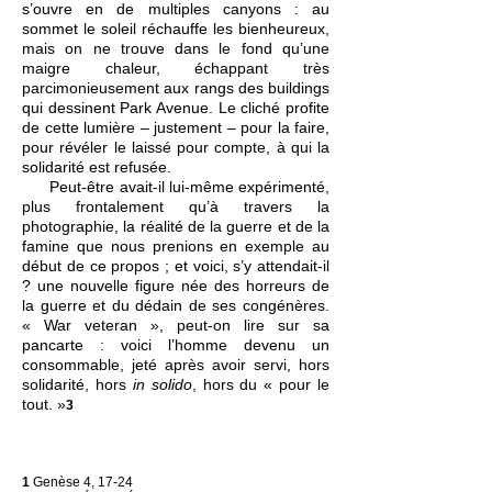
s’ouvre en de multiples canyons : au
sommet le soleil réchauffe les bienheureux,
mais on ne trouve dans le fond qu’une
maigre chaleur, échappant très
parcimonieusement aux rangs des buildings
qui dessinent Park Avenue. Le cliché profite
de cette lumière – justement – pour la faire,
pour révéler le laissé pour compte, à qui la
solidarité est refusée.
Peut-être avait-il lui-même expérimenté,
plus frontalement qu’à travers la
photographie, la réalité de la guerre et de la
famine que nous prenions en exemple au
début de ce propos ; et voici, s’y attendait-il
? une nouvelle figure née des horreurs de
la guerre et du dédain de ses congénères.
« War veteran », peut-on lire sur sa
pancarte : voici l’homme devenu un
consommable, jeté après avoir servi, hors
solidarité, hors
in solido
, hors du « pour le
tout. »
3
1
Gen
èse 4, 17-24