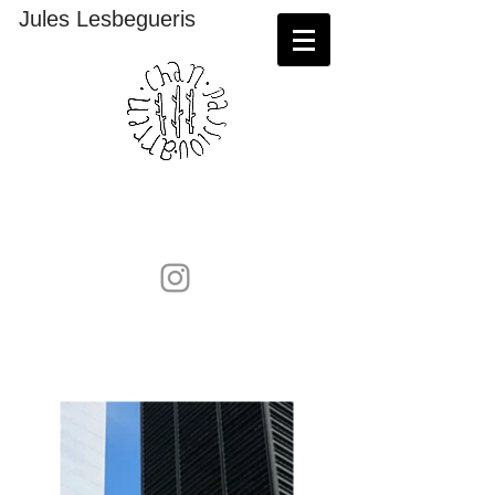
Jules Lesbegueris
Sérigraphies et lithographies à retrouver sur
:
https://maison-
contemporain.com/artiste/lesbegueris-jules/