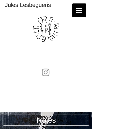
Jules Lesbegueris
Sérigraphies et lithographies à retrouver sur
:
https://maison-
contemporain.com/artiste/lesbegueris-jules/
Notes