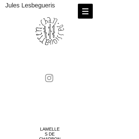
Jules Lesbegueris
Sérigraphies et lithographies à retrouver sur
:
https://maison-
contemporain.com/artiste/lesbegueris-jules/
LAMELLE
S DE